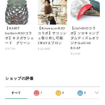
【HABIT
【Ritawaco×H3O
【clef×H3Oコラ
leather×H3Oコラ
コラボ】サコッシ
ボ】ソロキャンプ
ボ】キヌガサシェ
ュ取り外し可能
ダムディズムオリ
ード グリーン
3WAYエプロン
ジナル60/40
B.CAP
¥9,790
¥22,000
¥4,950
ショップの評価
すべて
1
0
0