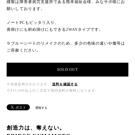
縫製は障害者就労支援所である熊本福祉会様、みなサポ様にお
願いしております。
ノートPCもピッタリ入り、
肩掛けにも斜め掛けにもできる2WAYタイプです。
※ブルーシートのリメイクのため、多少の色味の違いや傷等は
ご容赦ください。
SOLD OUT
※別途送料がかかります。
送料を確認する
※¥15,000以上のご注文で国内送料が無料になります。
通報する
創造力は、奪えない。